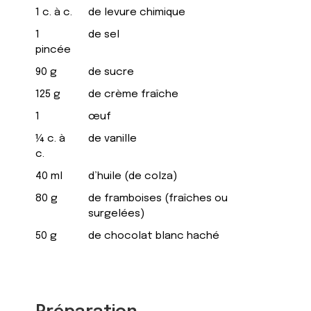
1 c. à c.
de levure chimique
1
de sel
pincée
90 g
de sucre
125 g
de crème fraîche
1
œuf
¼ c. à
de vanille
c.
40 ml
d’huile (de colza)
80 g
de framboises (fraîches ou
surgelées)
50 g
de chocolat blanc haché