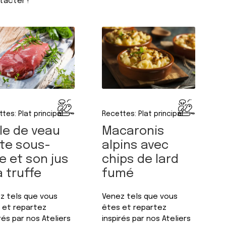
tacter !
Recettes: Plat principal
tes: Plat principal
Macaronis
le de veau
alpins avec
ite sous-
chips de lard
e et son jus
fumé
a truffe
Venez tels que vous
z tels que vous
êtes et repartez
 et repartez
inspirés par nos Ateliers
rés par nos Ateliers