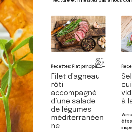
lecture et n'hésitez pas à nous con
Recettes: Plat principal
Recet
Filet d’agneau
Sel
rôti
cu
accompagné
vid
d’une salade
à l
de légumes
Vene
méditerranéen
êtes
ne
inspi