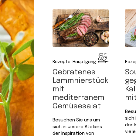
Rezepte: Hauptgang
Reze
Gebratenes
So
Lammnierstück
ge
mit
Ka
mediterranem
mit
Gemüsesalat
Besu
sich 
Besuchen Sie uns um
der I
sich in unsere Ateliers
viel
der Inspiration von