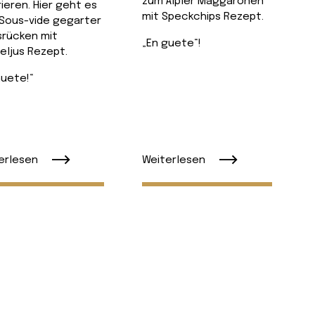
zum Älpler Maggaronen
rieren. Hier geht es
mit Speckchips Rezept.
Sous-vide gegarter
srücken mit
„En guete“!
feljus Rezept.
Guete!“
Weiterlesen
erlesen