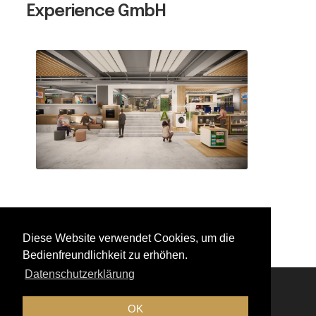
Experience GmbH
Beitragsnavigation
Eröffnung: Ateliers der
Inspiration Bern
Diese Website verwendet Cookies, um die
Bedienfreundlichkeit zu erhöhen.
Datenschutzerklärung
OK