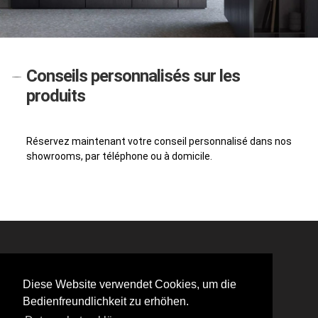
Conseils personnalisés sur les
produits
Réservez maintenant votre conseil personnalisé dans nos
showrooms, par téléphone ou à domicile.
© 2025 BSH Hausgeräte AG
Diese Website verwendet Cookies, um die
made by next>
Bedienfreundlichkeit zu erhöhen.
Mentions Légales