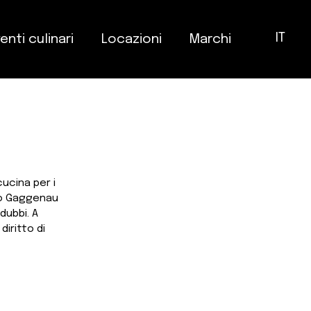
IT
enti culinari
Locazioni
Marchi
ucina per i
s o Gaggenau
dubbi. A
diritto di