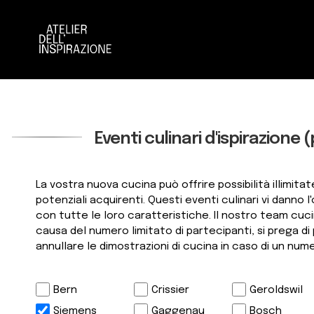
Vai
Vai
alla
al
navigazione
contenuto
Eventi culinari d'ispirazione 
La vostra nuova cucina può offrire possibilità illimit
potenziali acquirenti. Questi eventi culinari vi dann
con tutte le loro caratteristiche. Il nostro team cuc
causa del numero limitato di partecipanti, si prega di pr
annullare le dimostrazioni di cucina in caso di un nume
Bern
Crissier
Geroldswil
Siemens
Gaggenau
Bosch