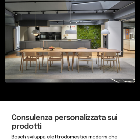
Consulenza personalizzata sui
Vai
Vai
alla
al
prodotti
navigazione
contenuto
Bosch sviluppa elettrodomestici moderni che