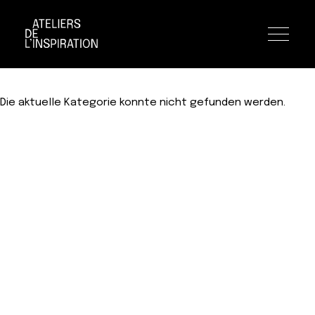
Toggle n
Aller
Aller
Die aktuelle Kategorie konnte nicht gefunden werden.
à
au
la
contenu
navigation