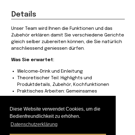
-
16.00
Details
Uhr
Menge
Unser Team wird Ihnen die Funktionen und das
Zubehör erklären damit Sie verschiedene Gerichte
gleich selber zubereiten können, die Sie natürlich
anschliessend geniessen dürfen.
Was Sie erwartet:
Welcome-Drink und Einleitung
Theoretischer Teil: Highlights und
Produktdetails, Zubehör, Kochfunktionen
Praktisches Arbeiten: Gemeinsames
«Schlemmen und geniessen»
Tipps und Tricks für die Küche
Diese Website verwendet Cookies, um die
Bedienfreundlichkeit zu erhöhen.
Cookit gross, Cookit heiss, Cookit smart,
Datenschutzerklärung
Cookit #LikeABosch