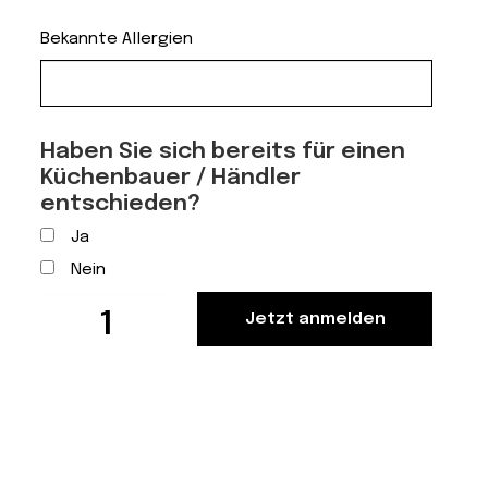
Bekannte Allergien
Haben Sie sich bereits für einen
Küchenbauer / Händler
entschieden?
Ja
Nein
«Meet
Jetzt anmelden
the
Cookit»
-
am
19.08.2026
von
13.00