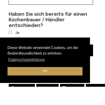
Haben Sie sich bereits für einen
Küchenbauer / Händler
entschieden?
Ja
Nein
Kochvorführung
Diese Website verwendet Cookies, um die
Jetzt anmelden
26.11.2026:
Bedienfreundlichkeit zu erhöhen.
Siemens
Datenschutzerklärung
Küchengeräte
Menge
OK
Teilen
Facebook
Twitter
LinkedIn
Email