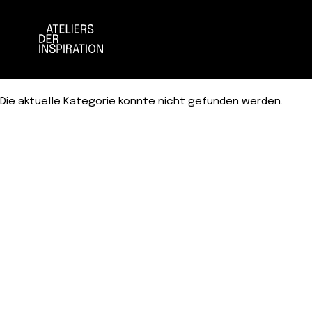
Zur
Zum
Die aktuelle Kategorie konnte nicht gefunden werden.
Navigation
Inhalt
springen
springen